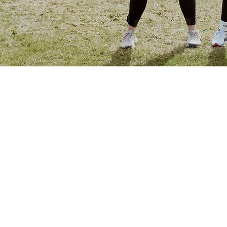
Om Lindesnes Fysiote
Vi er et institutt med to fysioterapeuter, treni
beliggenhet i Vigeland sentrum. Hos oss får 
behandling av kompetente fagfolk.