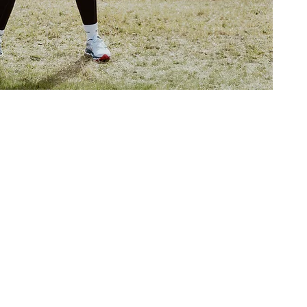
rapi
ngssal og sentral
du god og trygg